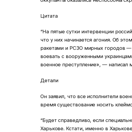
оккупанты оказались неспособны скр
Цитата
“На пятые сутки интервенции россий
что у них начинается агония. Об эт
ракетами и РСЗО мирных городов — 
воевать с вооруженными украинцами
военное преступление», — написал 
Детали
Он заявил, что все исполнители вое
время существование носить клеймо 
“Будет справедливо, если специаль
Харькове. Кстати, именно в Харькове