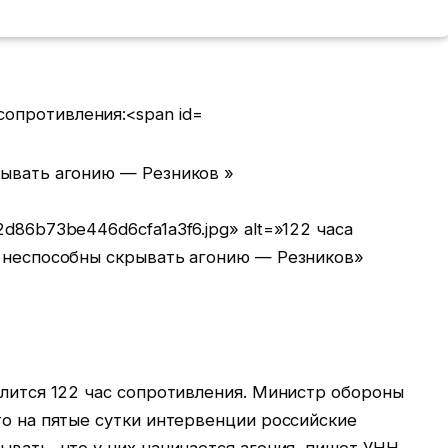
рывать агонию — Резников »
d86b73be446d6cfa1a3f6.jpg» alt=»122 часа
ь неспособны скрывать агонию — Резников»
длится 122 час сопротивления. Министр обороны
то на пятые сутки интервенции российские