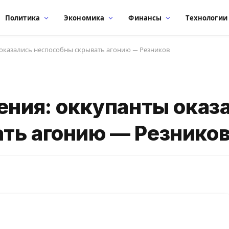
Политика
Экономика
Финансы
Технологии
ы оказались неспособны скрывать агонию — Резников
ения: оккупанты оказ
ть агонию — Резнико