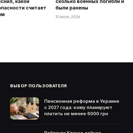
снил, какой
сколько военных погибли и
опасности считает
были ранены
ым
31 июля, 2026
ВЫБОР ПОЛЬЗОВАТЕЛЯ
Пенсионная реформа в Украине
с 2027 года: кому планируют
платить не менее 6000 грн
Рейтинги Кличко сейчас