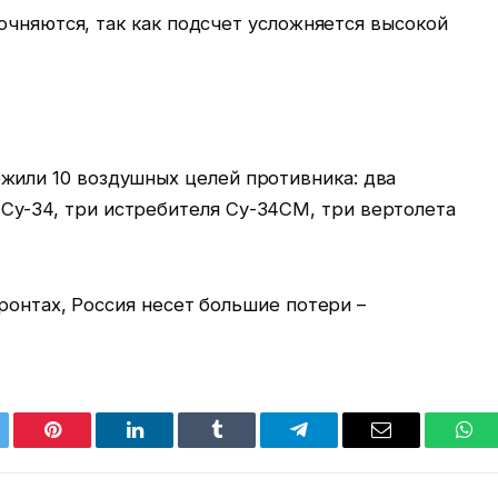
очняются, так как подсчет усложняется высокой
жили 10 воздушных целей противника: два
у-34, три истребителя Су-34СМ, три вертолета
онтах, Россия несет большие потери –
tter
Pinterest
LinkedIn
Tumblr
Telegram
Email
Wha