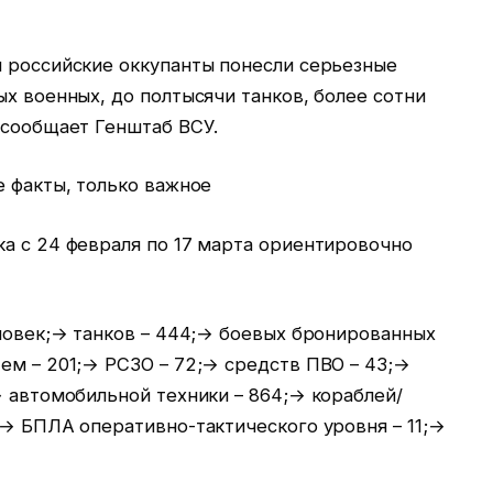
ы российские оккупанты понесли серьезные
ых военных, до полтысячи танков, более сотни
 сообщает Генштаб ВСУ.
е факты, только важное
а с 24 февраля по 17 марта ориентировочно
еловек;→ танков – 444;→ боевых бронированных
ем – 201;→ РСЗО – 72;→ средств ПВО – 43;→
→ автомобильной техники – 864;→ кораблей/
;→ БПЛА оперативно-тактического уровня – 11;→