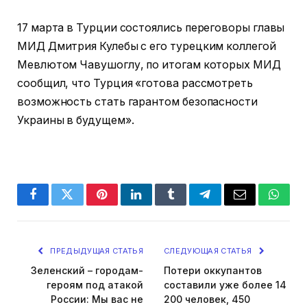
17 марта в Турции состоялись переговоры главы
МИД Дмитрия Кулебы с его турецким коллегой
Мевлютом Чавушоглу, по итогам которых МИД
сообщил, что Турция «готова рассмотреть
возможность стать гарантом безопасности
Украины в будущем».
Facebook
Twitter
Pinterest
LinkedIn
Tumblr
Telegram
Email
Whats
ПРЕДЫДУЩАЯ СТАТЬЯ
СЛЕДУЮЩАЯ СТАТЬЯ
Зеленский – городам-
Потери оккупантов
героям под атакой
составили уже более 14
России: Мы вас не
200 человек, 450