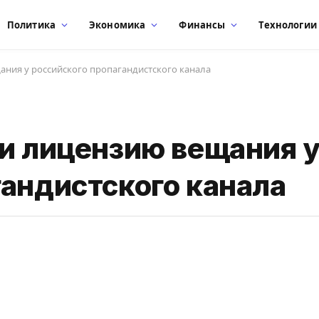
Политика
Экономика
Финансы
Технологии
ания у российского пропагандистского канала
ли лицензию вещания 
гандистского канала