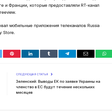
е и Франции, которые предоставляли RT-канал
reeview.
ровал мобильные приложения телеканалов Russia
y Store.
tter
Pinterest
LinkedIn
Tumblr
Telegram
Email
Wha
СЛЕДУЮЩАЯ СТАТЬЯ
Зеленский: Выводы ЕК по заявке Украины на
членство в ЕС будут течение нескольких
месяцев