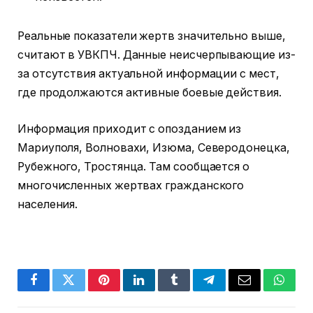
Реальные показатели жертв значительно выше,
считают в УВКПЧ. Данные неисчерпывающие из-
за отсутствия актуальной информации с мест,
где продолжаются активные боевые действия.
Информация приходит с опозданием из
Мариуполя, Волновахи, Изюма, Северодонецка,
Рубежного, Тростянца. Там сообщается о
многочисленных жертвах гражданского
населения.
Facebook
Twitter
Pinterest
LinkedIn
Tumblr
Telegram
Email
Whats