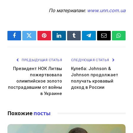
По материалам:
www.unn.com.ua
Facebook
Twitter
Pinterest
LinkedIn
Tumblr
Telegram
Email
Whats
ПРЕДЫДУЩАЯ СТАТЬЯ
СЛЕДУЮЩАЯ СТАТЬЯ
Президент НОК Литвы
Кулеба: Johnson &
пожертвовала
Johnson продолжает
олимпийское золото
получать кровавый
пострадавшим от войны
доход в России
в Украине
Похожие
посты