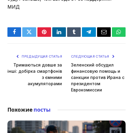
МИД
Facebook
Twitter
Pinterest
LinkedIn
Tumblr
Telegram
Email
Whats
ПРЕДЫДУЩАЯ СТАТЬЯ
СЛЕДУЮЩАЯ СТАТЬЯ
Тримаються довше за
Зеленский обсудил
інші: добірка смартфонів
финансовую помощь и
з ємними
санкции против Ирана с
акумуляторами
президентом
Еврокомиссии
Похожие
посты