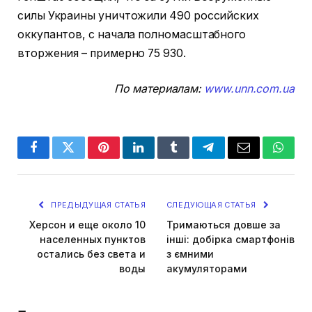
силы Украины уничтожили 490 российских
оккупантов, с начала полномасштабного
вторжения – примерно 75 930.
По материалам:
www.unn.com.ua
Facebook
Twitter
Pinterest
LinkedIn
Tumblr
Telegram
Email
Whats
ПРЕДЫДУЩАЯ СТАТЬЯ
СЛЕДУЮЩАЯ СТАТЬЯ
Херсон и еще около 10
Тримаються довше за
населенных пунктов
інші: добірка смартфонів
остались без света и
з ємними
воды
акумуляторами