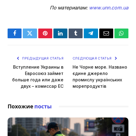
По материалам:
www.unn.com.ua
Facebook
Twitter
Pinterest
LinkedIn
Tumblr
Telegram
Email
Whats
ПРЕДЫДУЩАЯ СТАТЬЯ
СЛЕДУЮЩАЯ СТАТЬЯ
Вступление Украины в
Не Чорне море. Названо
Евросоюз займет
єдине джерело
больше года или даже
промислу українських
двух – комиссар ЕС
морепродуктів
Похожие
посты