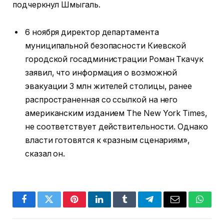
подчеркнул Шмыгаль.
6 ноября директор департамента
муниципальной безопасности Киевской
городской госадминистрации Роман Ткачук
заявил, что информация о возможной
эвакуации 3 млн жителей столицы, ранее
распространенная со ссылкой на него
американским изданием The New York Times,
не соответствует действительности. Однако
власти готовятся к «разным сценариям»,
сказал он.
Facebook
Twitter
Pinterest
LinkedIn
Tumblr
Telegram
Email
Whats