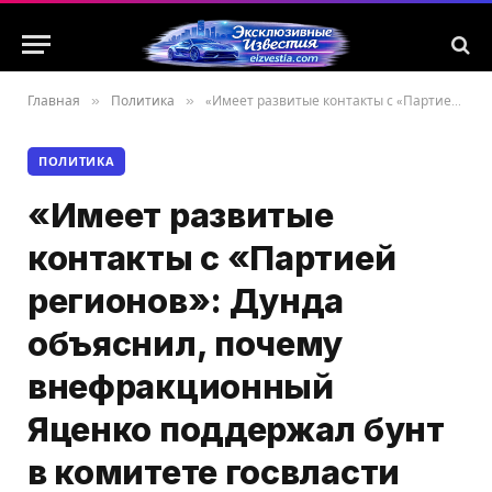
Главная
»
Политика
»
«Имеет развитые контакты с «Партией регионов»: Дунда объяснил, почему внефракционный Яценко поддержал бунт в комитете госвласти
ПОЛИТИКА
«Имеет развитые
контакты с «Партией
регионов»: Дунда
объяснил, почему
внефракционный
Яценко поддержал бунт
в комитете госвласти