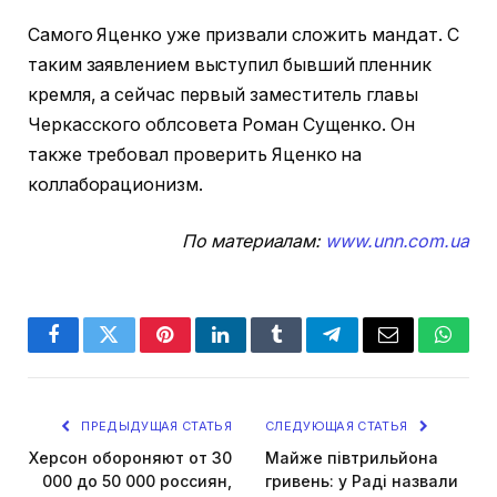
Самого Яценко уже призвали сложить мандат. С
таким заявлением выступил бывший пленник
кремля, а сейчас первый заместитель главы
Черкасского облсовета Роман Сущенко. Он
также требовал проверить Яценко на
коллаборационизм.
По материалам:
www.unn.com.ua
Facebook
Twitter
Pinterest
LinkedIn
Tumblr
Telegram
Email
Whats
ПРЕДЫДУЩАЯ СТАТЬЯ
СЛЕДУЮЩАЯ СТАТЬЯ
Херсон обороняют от 30
Майже півтрильйона
000 до 50 000 россиян,
гривень: у Раді назвали