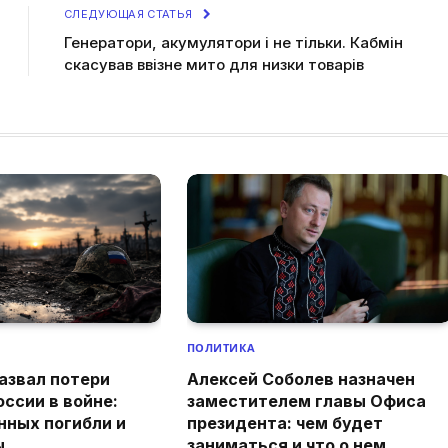
СЛЕДУЮЩАЯ СТАТЬЯ
Генератори, акумулятори і не тільки. Кабмін
скасував ввізне мито для низки товарів
ПОЛИТИКА
азвал потери
Алексей Соболев назначен
оссии в войне:
заместителем главы Офиса
нных погибли и
президента: чем будет
ы
заниматься и что о нем