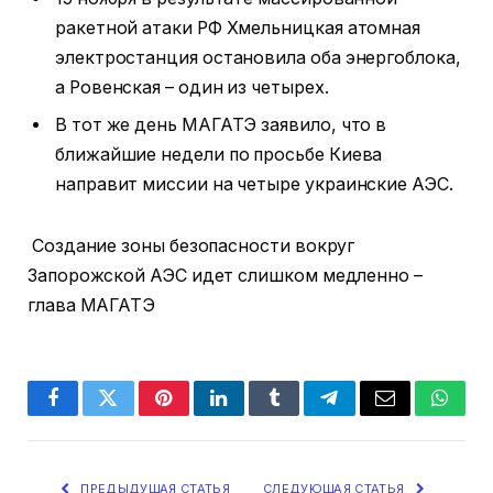
ракетной атаки РФ Хмельницкая атомная
электростанция остановила оба энергоблока,
а Ровенская – один из четырех.
В тот же день МАГАТЭ заявило, что в
ближайшие недели по просьбе Киева
направит миссии на четыре украинские АЭС.
Создание зоны безопасности вокруг
Запорожской АЭС идет слишком медленно –
глава МАГАТЭ
Facebook
Twitter
Pinterest
LinkedIn
Tumblr
Telegram
Email
Whats
ПРЕДЫДУЩАЯ СТАТЬЯ
СЛЕДУЮЩАЯ СТАТЬЯ