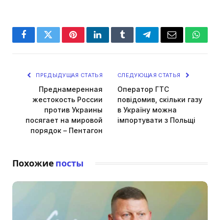
Facebook
Twitter
Pinterest
LinkedIn
Tumblr
Telegram
Email
Whats
ПРЕДЫДУЩАЯ СТАТЬЯ
СЛЕДУЮЩАЯ СТАТЬЯ
Преднамеренная
Оператор ГТС
жестокость России
повідомив, скільки газу
против Украины
в Україну можна
посягает на мировой
імпортувати з Польщі
порядок – Пентагон
Похожие
посты