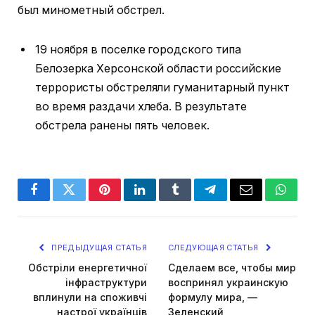
был минометный обстрел.
19 ноября в поселке городского типа
Белозерка Херсонской области российские
террористы обстреляли гуманитарный пункт
во время раздачи хлеба. В результате
обстрела ранены пять человек.
Facebook
Twitter
Pinterest
LinkedIn
Tumblr
Telegram
Email
Whats
ПРЕДЫДУЩАЯ СТАТЬЯ
СЛЕДУЮЩАЯ СТАТЬЯ
Обстріли енергетичної
Сделаем все, чтобы мир
інфраструктури
воспринял украинскую
вплинули на споживчі
формулу мира, —
настрої українців
Зеленский