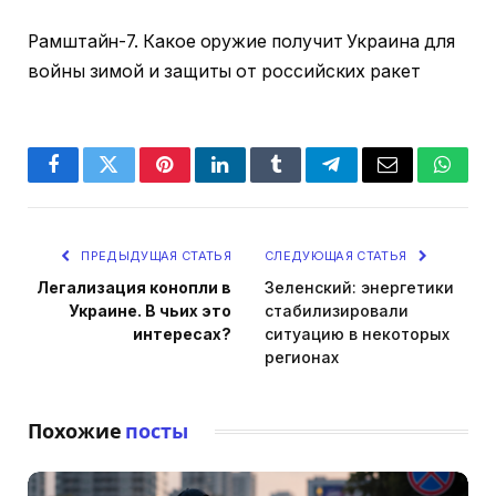
Рамштайн-7. Какое оружие получит Украина для
войны зимой и защиты от российских ракет
Facebook
Twitter
Pinterest
LinkedIn
Tumblr
Telegram
Email
Whats
ПРЕДЫДУЩАЯ СТАТЬЯ
СЛЕДУЮЩАЯ СТАТЬЯ
Легализация конопли в
Зеленский: энергетики
Украине. В чьих это
стабилизировали
интересах?
ситуацию в некоторых
регионах
Похожие
посты