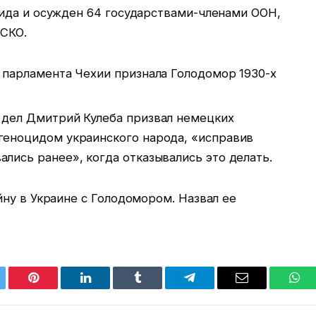
ида и осужден 64 государствами-членами ООН,
СКО.
а парламента Чехии признала Голодомор 1930-х
 дел Дмитрий Кулеба призвал немецких
геноцидом украинского народа, «исправив
лись ранее», когда отказывались это делать.
ну в Украине с Голодомором. Назвал ее
tter
Pinterest
LinkedIn
Tumblr
Telegram
Email
Wha