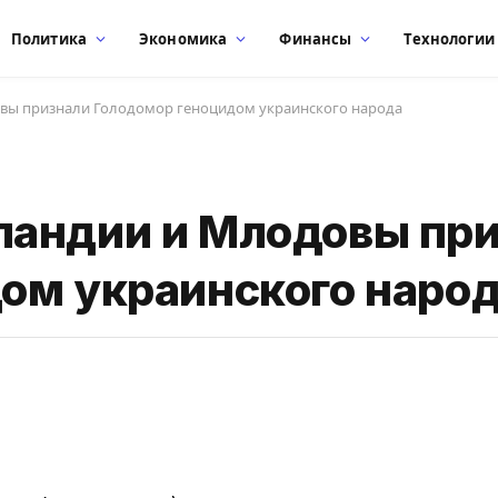
Политика
Экономика
Финансы
Технологии
вы признали Голодомор геноцидом украинского народа
ландии и Млодовы пр
ом украинского наро