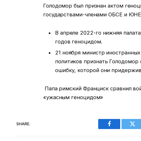
Голодомор был признан актом геноц
государствами-членами ОБСЕ и ЮНЕ
В апреле 2022-го нижняя палат
годов геноцидом.
21 ноября министр иностранных
политиков признать Голодомор 
ошибку, которой они придержива
Папа римский Франциск сравнил вой
«ужасным геноцидом»
SHARE.
Facebook
Twi