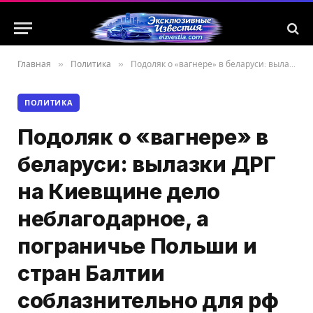
Главная
»
Политика
»
Подоляк о «вагнере» в беларуси: вылазки ДРГ на Киевщине дело неблагодарное, а пограничье Польши и стран Балтии соблазнительно для рф
ПОЛИТИКА
Подоляк о «вагнере» в
беларуси: вылазки ДРГ
на Киевщине дело
неблагодарное, а
пограничье Польши и
стран Балтии
соблазнительно для рф