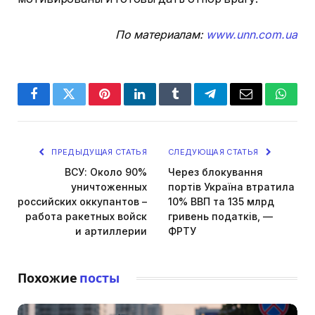
По материалам:
www.unn.com.ua
Facebook
Twitter
Pinterest
LinkedIn
Tumblr
Telegram
Email
Whats
ПРЕДЫДУЩАЯ СТАТЬЯ
СЛЕДУЮЩАЯ СТАТЬЯ
ВСУ: Около 90%
Через блокування
уничтоженных
портів Україна втратила
российских оккупантов –
10% ВВП та 135 млрд
работа ракетных войск
гривень податків, —
и артиллерии
ФРТУ
Похожие
посты