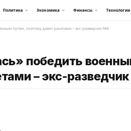
Политика
Экономика
Финансы
Технологии
енным путем, поэтому давит ракетами – экс-разведчик MI6
ась» победить военны
тами – экс-разведчик