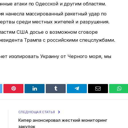
нные атаки по Одесской и другим областям.
ия нанесла массированный ракетный удар по
 жертвы среди местных жителей и разрушения.
властям США досье о возможном сговоре
езидента Трампа с российскими спецслужбами.
очет изолировать Украину от Черного моря, мы
tter
Pinterest
LinkedIn
Tumblr
Telegram
Email
Wha
СЛЕДУЮЩАЯ СТАТЬЯ
Кипер анонсировал жесткий мониторинг
закупок