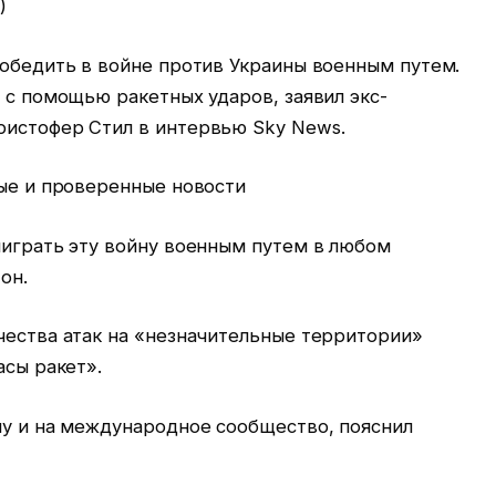
)
победить в войне против Украины военным путем.
ю с помощью ракетных ударов, заявил экс-
ристофер Стил в интервью Sky News.
ные и проверенные новости
ыиграть эту войну военным путем в любом
он.
чества атак на «незначительные территории»
асы ракет».
ну и на международное сообщество, пояснил