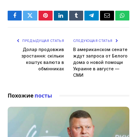
Facebook
Twitter
Pinterest
LinkedIn
Tumblr
Telegram
Email
Whats
ПРЕДЫДУЩАЯ СТАТЬЯ
СЛЕДУЮЩАЯ СТАТЬЯ
Долар продовжив
В американском сенате
зростання: скільки
ждут запроса от Белого
коштує валюта в
дома о новой помощи
обмінниках
Украине в августе —
СМИ
Похожие
посты