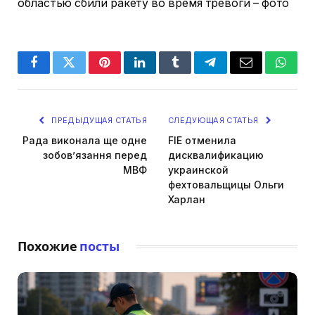
областью сбили ракету во время тревоги – фото
Facebook
Twitter
Pinterest
LinkedIn
Tumblr
Telegram
Email
Whats
ПРЕДЫДУЩАЯ СТАТЬЯ
СЛЕДУЮЩАЯ СТАТЬЯ
Рада виконала ще одне
FIE отменила
зобов’язання перед
дисквалификацию
МВФ
украинской
фехтовальщицы Ольги
Харлан
Похожие
посты