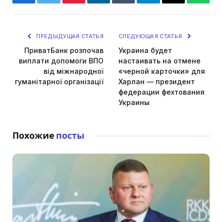
Facebook
Twitter
Pinterest
LinkedIn
Tumblr
Telegram
Email
Whats
ПРЕДЫДУЩАЯ СТАТЬЯ
СЛЕДУЮЩАЯ СТАТЬЯ
ПриватБанк розпочав
Украина будет
виплати допомоги ВПО
настаивать на отмене
від міжнародної
«черной карточки» для
гуманітарної організації
Харлан — президент
федерации фехтования
Украины
Похожие
посты