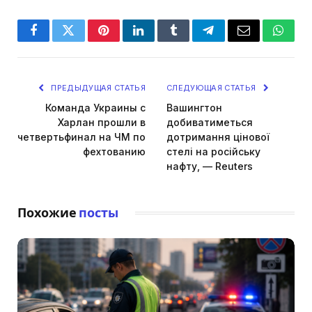
Facebook
Twitter
Pinterest
LinkedIn
Tumblr
Telegram
Email
Whats
ПРЕДЫДУЩАЯ СТАТЬЯ
СЛЕДУЮЩАЯ СТАТЬЯ
Команда Украины с
Вашингтон
Харлан прошли в
добиватиметься
четвертьфинал на ЧМ по
дотримання цінової
фехтованию
стелі на російську
нафту, — Reuters
Похожие
посты