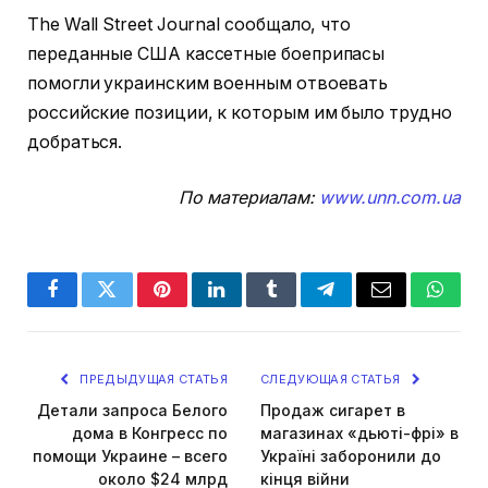
The Wall Street Journal сообщало, что
переданные США кассетные боеприпасы
помогли украинским военным отвоевать
российские позиции, к которым им было трудно
добраться.
По материалам:
www.unn.com.ua
Facebook
Twitter
Pinterest
LinkedIn
Tumblr
Telegram
Email
Whats
ПРЕДЫДУЩАЯ СТАТЬЯ
СЛЕДУЮЩАЯ СТАТЬЯ
Детали запроса Белого
Продаж сигарет в
дома в Конгресс по
магазинах «дьюті-фрі» в
помощи Украине – всего
Україні заборонили до
около $24 млрд
кінця війни