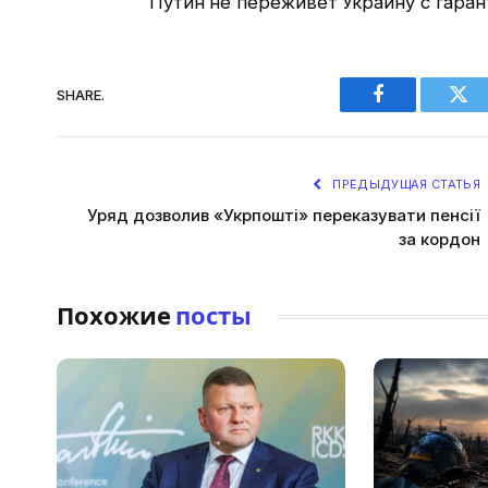
Путин не переживет Украину с гаран
SHARE.
Facebook
Twi
ПРЕДЫДУЩАЯ СТАТЬЯ
Уряд дозволив «Укрпошті» переказувати пенсії
за кордон
Похожие
посты