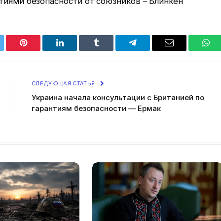
тиями безопасности от союзников – Блинкен
tter
Pinterest
LinkedIn
Tumblr
Telegram
Email
Wha
СЛЕДУЮЩАЯ СТАТЬЯ
Украина начала консультации с Британией по
гарантиям безопасности — Ермак