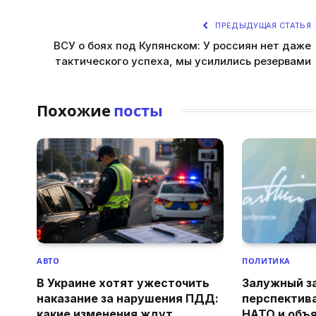
ПРЕДЫДУЩАЯ СТАТЬЯ
ВСУ о боях под Купянском: У россиян нет даже
тактического успеха, мы усилились резервами
Похожие
посты
АВТО
ПОЛИТИКА
В Украине хотят ужесточить
Залужный з
наказание за нарушения ПДД:
перспектив
какие изменения ждут
НАТО и объя