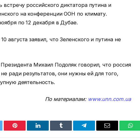
ь встречу российского диктатора путина и
нского на конференции ООН по климату.
оября по 12 декабря в Дубае.
0 августа заявил, что Зеленского и путина не
 Президента Михаил Подоляк говорил, что россия
не ради результатов, они нужны ей для того,
тупную деятельность.
По материалам:
www.unn.com.ua
tter
Pinterest
LinkedIn
Tumblr
Telegram
Email
Wha