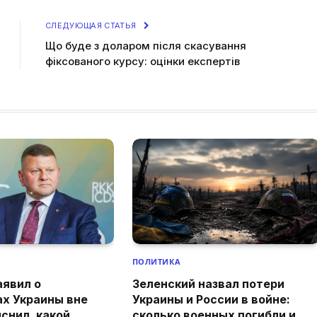
СЛЕДУЮЩАЯ СТАТЬЯ
Що буде з доларом після скасування
фіксованого курсу: оцінки експертів
ПОЛИТИКА
аявил о
Зеленский назвал потери
ах Украины вне
Украины и России в войне:
снил, какой
сколько военных погибли и