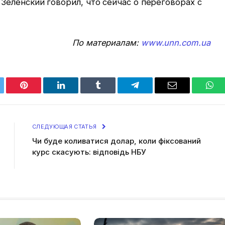
еленский говорил, что сейчас о переговорах с
По материалам:
www.unn.com.ua
tter
Pinterest
LinkedIn
Tumblr
Telegram
Email
Wha
СЛЕДУЮЩАЯ СТАТЬЯ
Чи буде коливатися долар, коли фіксований
курс скасують: відповідь НБУ