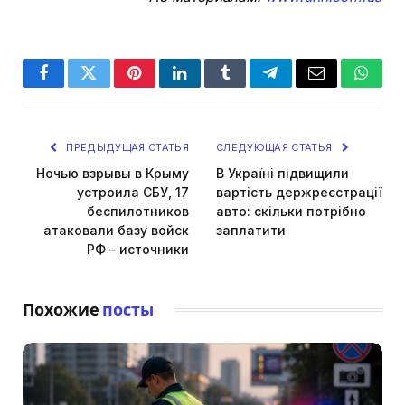
Facebook
Twitter
Pinterest
LinkedIn
Tumblr
Telegram
Email
Whats
ПРЕДЫДУЩАЯ СТАТЬЯ
СЛЕДУЮЩАЯ СТАТЬЯ
Ночью взрывы в Крыму
В Україні підвищили
устроила СБУ, 17
вартість держреєстрації
беспилотников
авто: скільки потрібно
атаковали базу войск
заплатити
РФ – источники
Похожие
посты