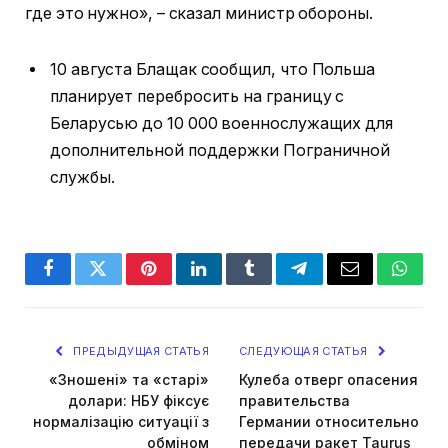
где это нужно», – сказал министр обороны.
10 августа Блащак сообщил, что Польша
планирует перебросить на границу с
Беларусью до 10 000 военнослужащих для
дополнительной поддержки Пограничной
службы.
Facebook
Twitter
Pinterest
LinkedIn
Tumblr
Telegram
Email
Whats
ПРЕДЫДУЩАЯ СТАТЬЯ
СЛЕДУЮЩАЯ СТАТЬЯ
«Зношені» та «старі»
Кулеба отверг опасения
долари: НБУ фіксує
правительства
нормалізацію ситуації з
Германии относительно
обміном
передачи ракет Taurus