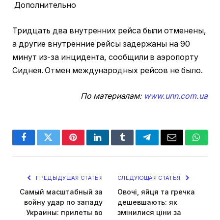
Дополнительно
Тридцать два внутренних рейса были отменены,
а другие внутренние рейсы задержаны на 90
минут из-за инцидента, сообщили в аэропорту
Сиднея. Отмен международных рейсов не было.
По материалам:
www.unn.com.ua
Facebook
Twitter
Pinterest
LinkedIn
Tumblr
Telegram
Email
Whats
ПРЕДЫДУЩАЯ СТАТЬЯ
СЛЕДУЮЩАЯ СТАТЬЯ
Самый масштабный за
Овочі, яйця та гречка
войну удар по западу
дешевшають: як
Украины: прилеты во
змінилися ціни за