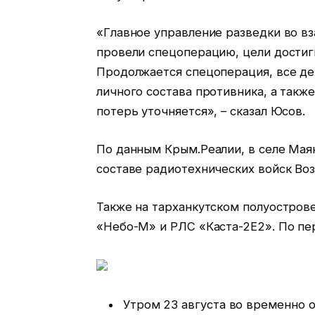
«Главное управление разведки во в
провели спецоперацию, цели достигн
Продолжается спецоперация, все де
личного состава противника, а такж
потерь уточняется», – сказал Юсов.
По данным Крым.Реалии, в селе Маяк
составе радиотехнических войск Во
Также на тарханкутском полуостров
«Небо-М» и РЛС «Каста-2Е2». По пе
Утром 23 августа во временно 