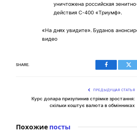
уничтожена российская зенитно
действия С-400 «Триумф».
«На днях увидите». Буданов анонси
видео
SHARE.
Facebook
Twi
ПРЕДЫДУЩАЯ СТАТЬЯ
Курс долара призупинив стрімке зростання:
скільки коштує валюта в обмінниках
Похожие
посты