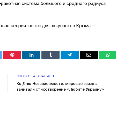
-ракетная система большого и среднего радиуса
ровал неприятности для оккупантов Крыма —
tter
Pinterest
LinkedIn
Tumblr
Telegram
Email
Wha
СЛЕДУЮЩАЯ СТАТЬЯ
Ко Дню Независимости: мировые звезды
зачитали стихотворение «Любите Украину»