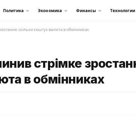
Политика
Экономика
Финансы
Технологии
ростання: скільки коштує валюта в обмінниках
инив стрімке зростан
юта в обмінниках