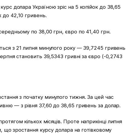
курс долара Україною зріс на 5 копійок до 38,65
к до 42,10 гривень.
середньому по 38,00 грн, євро по 41,40 грн.
ться з 21 липня минулого року — 39,7245 гривень
серпня становить 39,5343 гривні за євро (-0,2743
стання з початку минулого тижня. За цей час
вню — з рівня 37,60 до 38,65 гривень за долар.
ротягом кількох місяців. Проте наприкінці липня
ли, що зростання курсу долара на готівковому