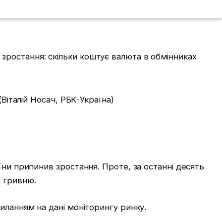
(Віталій Носач, РБК-Україна)
їни припинив зростання. Проте, за останні десять
 гривню.
иланням на дані моніторингу ринку.