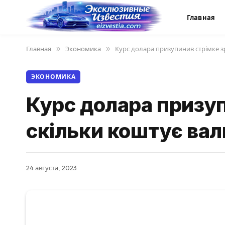
Главная
Главная
»
Экономика
»
Курс долара призупинив стрімке з
ЭКОНОМИКА
Курс долара призуп
скільки коштує вал
24 августа, 2023