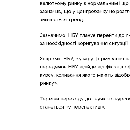
валютному ринку є нормальним і що 
зазначив, що у центробанку не розгл
змінюється тренд.
Зазначимо, НБУ планує перейти до г
за необхідності коригування ситуації 
Зокрема, НБУ, «у міру формування н
передумов НБУ відійде від фіксації о
курсу, коливання якого мають відобр
ринку».
Терміни переходу до гнучкого курсо
станеться «у перспективі».