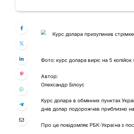
Фото: курс долара виріс на 5 копійок 
Автор:
Олександр Білоус
Курс долара в обмінних пунктах Укра
днів долар подорожчав приблизно на
Про це повідомляє РБК-Україна з пос