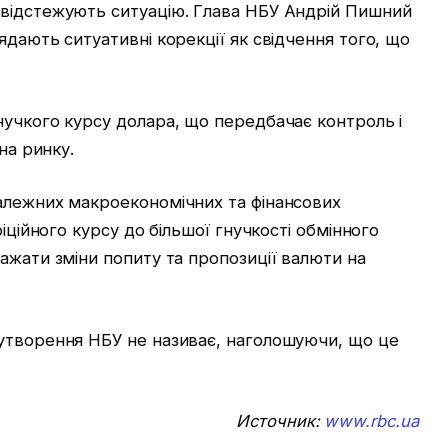
відстежують ситуацію. Глава НБУ Андрій Пишний
ядають ситуативні корекції як свідчення того, що
нучкого курсу долара, що передбачає контроль і
на ринку.
алежних макроекономічних та фінансових
фіційного курсу до більшої гнучкості обмінного
ажати зміни попиту та пропозиції валюти на
утворення НБУ не називає, наголошуючи, що це
Источник:
www.rbc.ua