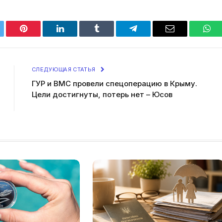
tter
Pinterest
LinkedIn
Tumblr
Telegram
Email
Wha
СЛЕДУЮЩАЯ СТАТЬЯ
ГУР и ВМС провели спецоперацию в Крыму.
Цели достигнуты, потерь нет – Юсов