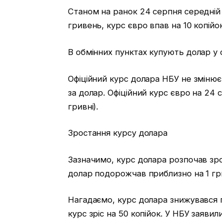
Станом на ранок 24 серпня середній 
гривень, курс євро впав на 10 копійо
В обмінних пунктах купують долар у 
Офіційний курс долара НБУ не змінює
за долар. Офіційний курс євро на 24 
гривні).
Зростання курсу долара
Зазначимо, курс долара розпочав зро
долар подорожчав приблизно на 1 гри
Нагадаємо, курс долара знижувався п
курс зріс на 50 копійок. У НБУ заяви