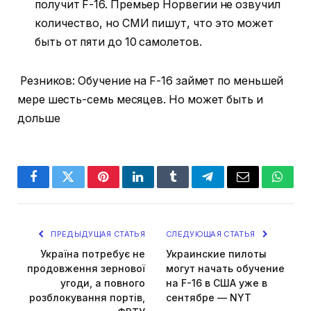
получит F-16. Премьер Норвегии не озвучил
количество, но СМИ пишут, что это может
быть от пяти до 10 самолетов.
Резников: Обучение на F-16 займет по меньшей
мере шесть-семь месяцев. Но может быть и
дольше
Facebook
Twitter
Pinterest
LinkedIn
Tumblr
Telegram
Email
Whats
ПРЕДЫДУЩАЯ СТАТЬЯ
СЛЕДУЮЩАЯ СТАТЬЯ
Україна потребує не
Украинские пилоты
продовження зернової
могут начать обучение
угоди, а повного
на F-16 в США уже в
розблокування портів,
сентябре — NYT