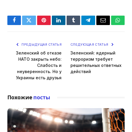
Facebook
Twitter
Pinterest
LinkedIn
Tumblr
Telegram
Email
Whats
ПРЕДЫДУЩАЯ СТАТЬЯ
СЛЕДУЮЩАЯ СТАТЬЯ
Зеленский об отказе
Зеленский: ядерный
НАТО закрыть небо:
терроризм требует
Слабость и
решительных ответных
неуверенность. Но у
действий
Украины есть друзья
Похожие
посты