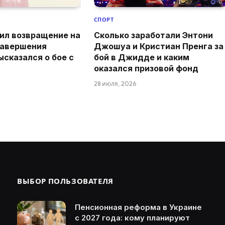
СПОРТ
ил возвращение на
Сколько заработали Энтони
завершения
Джошуа и Кристиан Пренга за
ысказался о бое с
бой в Джидде и каким
оказался призовой фонд
28 июля, 2026
ВЫБОР ПОЛЬЗОВАТЕЛЯ
Пенсионная реформа в Украине
с 2027 года: кому планируют