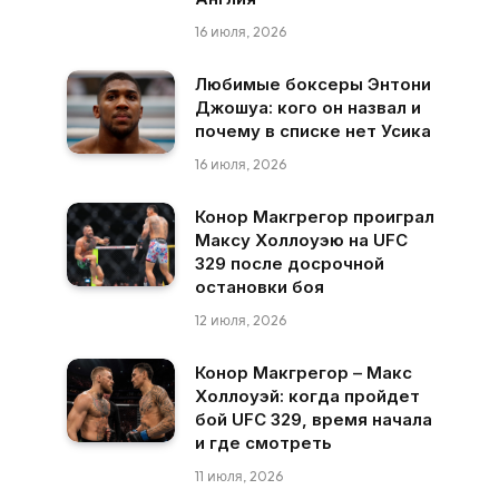
16 июля, 2026
Любимые боксеры Энтони
Джошуа: кого он назвал и
почему в списке нет Усика
16 июля, 2026
Конор Макгрегор проиграл
Максу Холлоуэю на UFC
329 после досрочной
остановки боя
12 июля, 2026
Конор Макгрегор – Макс
Холлоуэй: когда пройдет
бой UFC 329, время начала
и где смотреть
11 июля, 2026