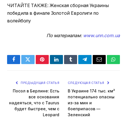
ЧИТАЙТЕ ТАКЖЕ: Женская сборная Украины
победила в финале Золотой Евролиги по
волейболу
По материалам:
www.unn.com.ua
Facebook
Twitter
Pinterest
LinkedIn
Tumblr
Telegram
Email
Whats
ПРЕДЫДУЩАЯ СТАТЬЯ
СЛЕДУЮЩАЯ СТАТЬЯ
Посол в Берлине: Есть
В Украине 174 тыс. км²
все основания
потенциально опасны
надеяться, что с Taurus
из-за мин и
будет быстрее, чем с
боеприпасов —
Leopard
Зеленский