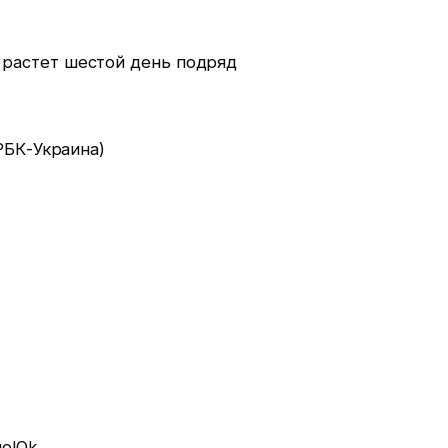
РБК-Украина)
но!Ok