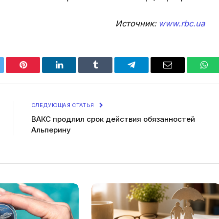
Источник:
www.rbc.ua
tter
Pinterest
LinkedIn
Tumblr
Telegram
Email
Wha
СЛЕДУЮЩАЯ СТАТЬЯ
ВАКС продлил срок действия обязанностей
Альперину