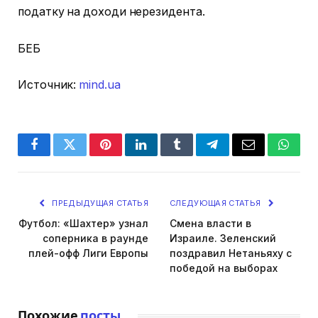
податку на доходи нерезидента.
БЕБ
Источник:
mind.ua
Facebook
Twitter
Pinterest
LinkedIn
Tumblr
Telegram
Email
Whats
ПРЕДЫДУЩАЯ СТАТЬЯ
СЛЕДУЮЩАЯ СТАТЬЯ
Футбол: «Шахтер» узнал
Смена власти в
соперника в раунде
Израиле. Зеленский
плей-офф Лиги Европы
поздравил Нетаньяху с
победой на выборах
Похожие
посты