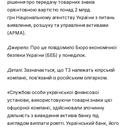
рішення про передачу товарних знаків
орієнтовною вартістю понад 2 млрд
грн Національному агентству України з питань
виявлення, розшуку та управління активами
(АРМА).
Джерело.
Про це повідомило Бюро економічної
безпеки України (БЕБ) у понеділок.
Деталі.
Зазначається, що ТЗ належать кіпрській
компанії, пов’язаній із російським олігархом.
«Службові особи української фінансової
установи, використовуючи товарні знаки цієї
офшорної компанії, здійснювали злочинну
діяльність з виведення активів банку під
виглядом виплати роялті. Український банк, його