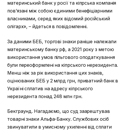
материнський банк у росії та кіпрська компанія
пов’язані між собою єдиними бенефіціарними
власниками, серед яких відомий російський
олігарх», – йдеться в повідомленні.
За даними БЕБ, торгові знаки раніше належали
материнському банку рф, а 2021 року з метою
використання умов пільгового оподаткування
були переоформлені на кіпрського нерезидента.
Менш ніж за рік використання цих знаків,
оцінюваних БЕБ у 2 млрд грн, приватний банк в
Україні сплатив на адресу кіпрського
нерезидента понад 248 млн грн.
Бекграунд. Нагадаємо, що суд заарештував
товарні знаки Альфа-Банку. Службових осіб
звинуватили в умисному ухиленні від сплати