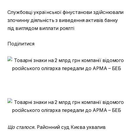
Службовці української фінустанови здійснювали
злочинну діяльність з виведення активів банку
під виглядом виплати роялті
Поділитися
Що сталося.
Районний суд Києва ухвалив