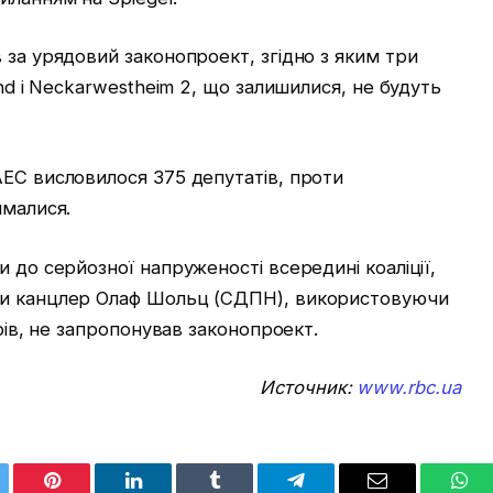
 за урядовий законопроект, згідно з яким три
and і Neckarwestheim 2, що залишилися, не будуть
АЕС висловилося 375 депутатів, проти
ималися.
 до серйозної напруженості всередині коаліції,
ки канцлер Олаф Шольц (СДПН), використовуючи
трів, не запропонував законопроект.
Источник:
www.rbc.ua