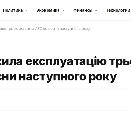
Политика
Экономика
Финансы
Технологии
ію трьох останніх АЕС до весни наступного року
ила експлуатацію трь
сни наступного року