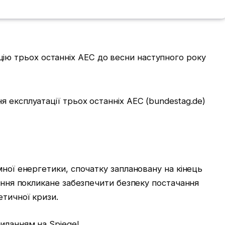
 експлуатації трьох останніх АЕС (bundestag.
de)
мної енергетики, спочатку заплановану на кінець
шення покликане забезпечити безпеку постачання
етичної кризи.
иланням на Spiegel.