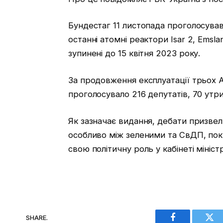
Бундестаг 11 листопада проголосував
останні атомні реактори Isar 2, Emsl
зупинені до 15 квітня 2023 року.
За продовження експлуатації трьох 
проголосувало 216 депутатів, 70 утр
Як зазначає видання, дебати призвели
особливо між зеленими та СвДП, по
свою політичну роль у кабінеті мініс
SHARE.