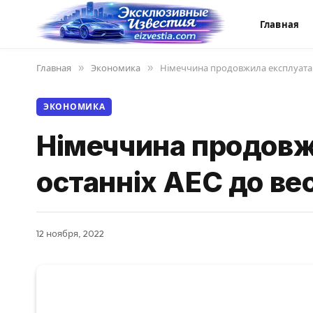
Главная
Главная
»
Экономика
»
Німеччина продовжила експлуатац
ЭКОНОМИКА
Німеччина продовж
останніх АЕС до ве
12 ноября, 2022