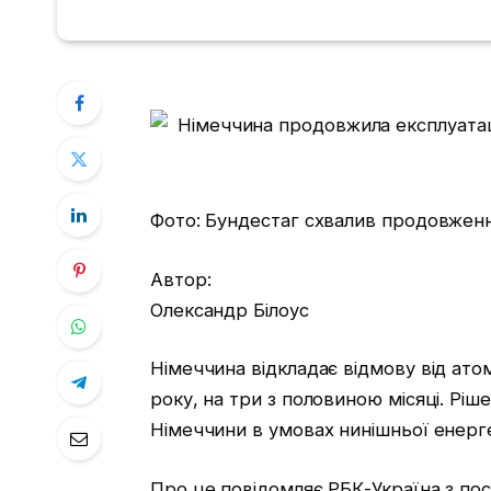
Фото: Бундестаг схвалив продовження
Автор:
Олександр Білоус
Німеччина відкладає відмову від ато
року, на три з половиною місяці. Рі
Німеччини в умовах нинішньої енерг
Про це повідомляє РБК-Україна з пос