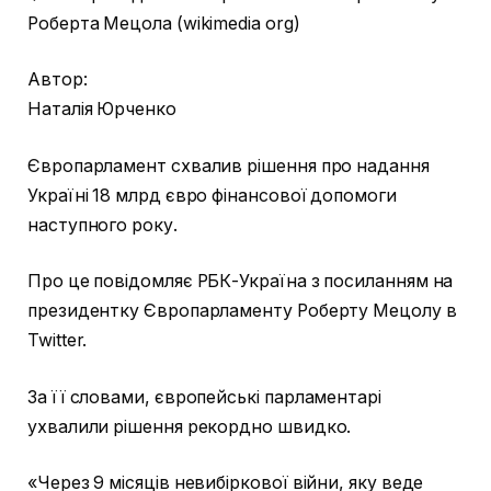
Роберта Мецола (wikimedia org)
Автор:
Наталія Юрченко
Європарламент схвалив рішення про надання
Україні 18 млрд євро фінансової допомоги
наступного року.
Про це повідомляє РБК-Україна з посиланням на
президентку Європарламенту Роберту Мецолу в
Twitter.
За її словами, європейські парламентарі
ухвалили рішення рекордно швидко.
«Через 9 місяців невибіркової війни, яку веде