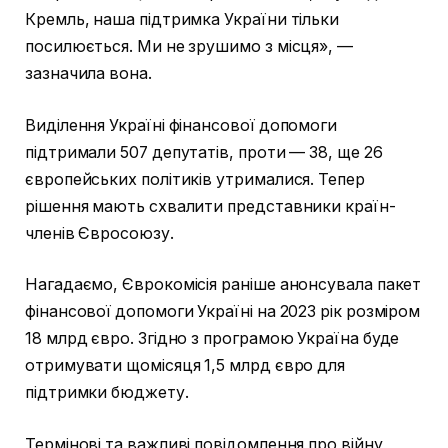
Кремль, наша підтримка України тільки
посилюється. Ми не зрушимо з місця», —
зазначила вона.
Виділення Україні фінансової допомоги
підтримали 507 депутатів, проти — 38, ще 26
європейських політиків утрималися. Тепер
рішення мають схвалити представники країн-
членів Євросоюзу.
Нагадаємо, Єврокомісія раніше анонсувала пакет
фінансової допомоги Україні на 2023 рік розміром
18 млрд євро. Згідно з програмою Україна буде
отримувати щомісяця 1,5 млрд євро для
підтримки бюджету.
Термінові та важливі повідомлення про війну