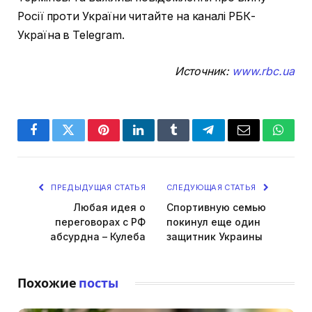
Росії проти України читайте на каналі РБК-
Україна в Telegram.
Источник:
www.rbc.ua
Facebook
Twitter
Pinterest
LinkedIn
Tumblr
Telegram
Email
Whats
ПРЕДЫДУЩАЯ СТАТЬЯ
СЛЕДУЮЩАЯ СТАТЬЯ
Любая идея о
Спортивную семью
переговорах с РФ
покинул еще один
абсурдна – Кулеба
защитник Украины
Похожие
посты