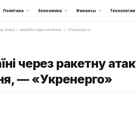
Политика
Экономика
Финансы
Технологии
тну атаку — аварійні відключення, — «Укренерго»
аїні через ракетну ата
ня, — «Укренерго»