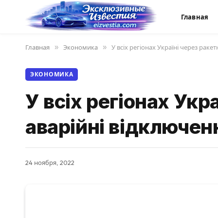
Главная
Главная
»
Экономика
»
У всіх регіонах Україні через раке
ЭКОНОМИКА
У всіх регіонах Укр
аварійні відключен
24 ноября, 2022