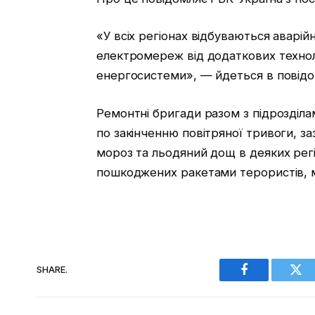
«У всіх регіонах відбуваються аварій
електромереж від додаткових технол
енергосистеми», — йдеться в повідо
Ремонтні бригади разом з підрозділ
по закінченню повітряної тривоги, з
мороз та льодяний дощ в деяких регі
пошкоджених ракетами терористів, 
SHARE.
Facebook
Twi