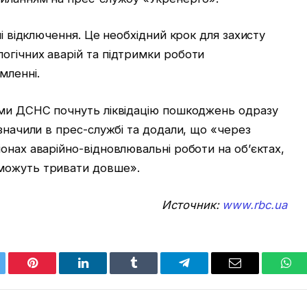
ні відключення. Це необхідний крок для захисту
огічних аварій та підтримки роботи
мленні.
ами ДСНС почнуть ліквідацію пошкоджень одразу
азначили в прес-службі та додали, що «через
онах аварійно-відновлювальні роботи на об’єктах,
можуть тривати довше».
Источник:
www.rbc.ua
tter
Pinterest
LinkedIn
Tumblr
Telegram
Email
Wha