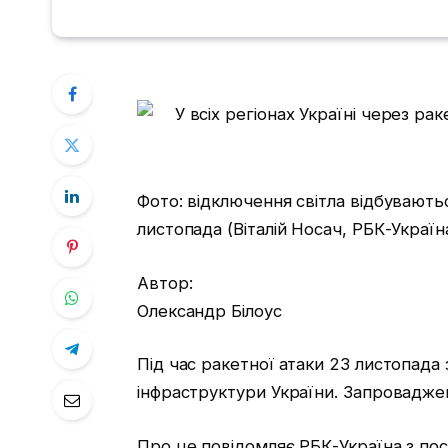
Фото: відключення світла відбуваютьс
листопада (Віталій Носач, РБК-Україн
Автор:
Олександр Білоус
Під час ракетної атаки 23 листопада
інфраструктури України. Запроваджен
Про це повідомляє РБК-Україна з по