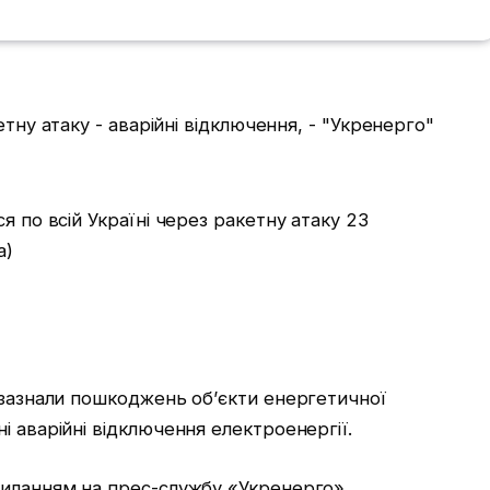
я по всій Україні через ракетну атаку 23
а)
 зазнали пошкоджень об’єкти енергетичної
і аварійні відключення електроенергії.
силанням на прес-службу «Укренерго».