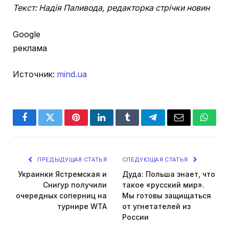
Текст: Надія Паливода, редакторка стрічки новин
Google
реклама
Источник:
mind.ua
Facebook
Twitter
Pinterest
LinkedIn
Tumblr
Telegram
Email
Whats
ПРЕДЫДУЩАЯ СТАТЬЯ
СЛЕДУЮЩАЯ СТАТЬЯ
Украинки Ястремская и
Дуда: Польша знает, что
Снигур получили
такое «русский мир».
очередных соперниц на
Мы готовы защищаться
турнире WTA
от угнетателей из
России