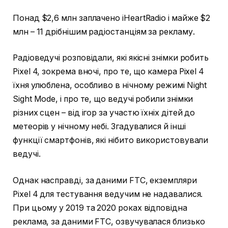
Понад $2,6 млн заплачено iHeartRadio і майже $2
млн – 11 дрібнішим радіостанціям за рекламу.
Радіоведучі розповідали, які якісні знімки робить
Pixel 4, зокрема вночі, про те, що камера Pixel 4
їхня улюблена, особливо в нічному режимі Night
Sight Mode, і про те, що ведучі робили знімки
різних сцен – від ігор за участю їхніх дітей до
метеорів у нічному небі. Згадувалися й інші
функції смартфонів, які нібито використовували
ведучі.
Однак насправді, за даними FTC, екземпляри
Pixel 4 для тестування ведучим не надавалися.
При цьому у 2019 та 2020 роках відповідна
реклама, за даними FTC, озвучувалася близько