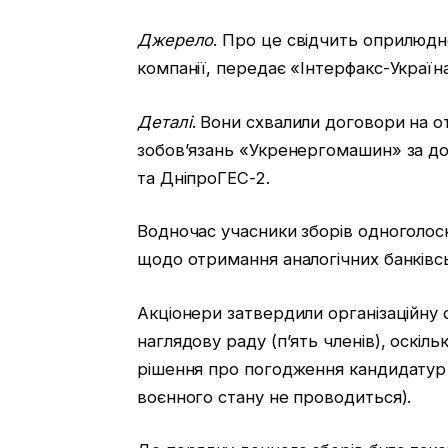
Джерело
. Про це свідчить оприлюдне
компанії, передає «Інтерфакс-Україн
Деталі
. Вони схвалили договори на о
зобов’язань «Укренергомашин» за д
та ДніпроГЕС-2.
Водночас учасники зборів одноголос
щодо отримання аналогічних банківс
Акціонери затвердили організаційну 
наглядову раду (п’ять членів), оскіль
рішення про погодження кандидатур н
воєнного стану не проводиться).