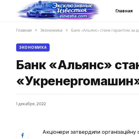
Главная
Главная
»
Экономика
»
Банк «Альянс» стане гарантом за
ЭКОНОМИКА
Банк «Альянс» ста
«Укренергомашин» 
1 декабря, 2022
Акціонери затвердили організаційну 