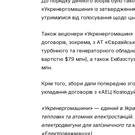
До порядку денного зборів було так
«Укренергомашини» із затвердженням
утрималися від голосування щодо ць
Також акціонери «Укренергомашин» 
договорів, зокрема, з АТ «Євразійсь
турбінного та генераторного облад
вартістю $79 млн), а також Екібазст
млн.
Крім того, збори дали попередню зго
укладання договорів з «АЕЦ Козлодуй
«Укренергомашини» — єдиний в Україн
теплових та атомних електростанцій.
електродвигуни для залізничного та 
«Електроважмашу»).