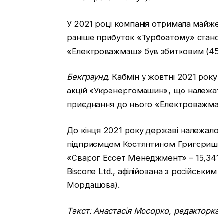
У 2021 році компанія отримала майже 
раніше прибуток «Турбоатому» стано
«Електроважмаш» був збитковим (451
Бекграунд
. Кабмін у жовтні 2021 ро
акцій «Укренергомашин», що належа
приєднання до нього «Електроважм
До кінця 2021 року державі належало
підприємцем Костянтином Григориши
«Сварог Ессет Менеджмент» – 15,3416
Biscone Ltd., афілійована з російськ
Мордашова).
Текст: Анастасія Мосорко, редакторка