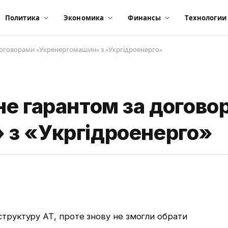
Политика
Экономика
Финансы
Технологии
 договорами «Укренергомашин» з «Укргідроенерго»
не гарантом за догово
з «Укргідроенерго»
структуру АТ, проте знову не змогли обрати