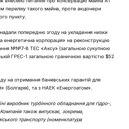
ож внесено питання про консервацію майна АТ
 переліку такого майна, проте акціонери
ого пункту.
надали попередню згоду на укладення низки
ка енергетична корпорація» на реконструкцію
нання №№7-8 ТЕС «Аксу» (загальною сукупною
узькій ГРЕС-1 загальною граничною вартістю $52
ду на отримання банківських гарантій для
» (Болгарія), та з НАЕК «Енергоатом».
і виробник турбінного обладнання для гідро-,
 Компанія також випускає, зокрема,
міського транспорту (номенклатура