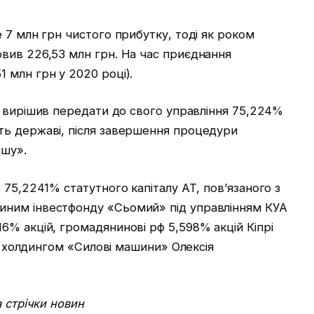
7 млн ​​грн чистого прибутку, тоді як роком
вив 226,53 млн грн. На час приєднання
 млн грн у 2020 році).
ку вирішив передати до свого управління 75,224%
ть державі, після завершення процедури
ашу».
 75,2241% статутного капіталу АТ, пов’язаного з
ним інвестфонду «Сьомий» під управлінням КУА
% акцій, громадянинові рф 5,598% акцій Кіпрі
им холдингом «Силові машини» Олексія
 стрічки новин