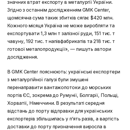
значних втрат експорту в металургії України.
Згідно з останнім дослідженням GMK Center,
щомісячна сума таких збитків сягає $420 млн.
Кожного місяця Україна не може виробляти та
експортувати 1,3 млн т залізної руди, 151 тис. т
чавуну, 192 тис. т напівфабрикатів та 218 тис. т
готової металопродукції», — пишуть автори
дослідження.
В GMK Center пояснюють: українські експортери
з металургійної галузі були змушені
перенаправити вантажопотоки до морських
портів ЄС, зокрема до Румунії, Болгарії, Польщі,
Хорватії, Німеччини. В результаті середня
відстань до порту відправки для українських
експортерів збільшилась у п’ять разів, а вартість
доставки до порту призначення виросла в