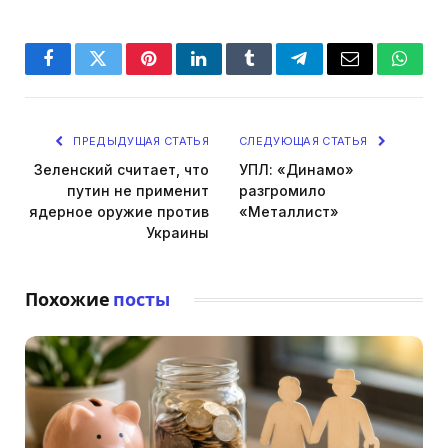
Facebook
Twitter
Pinterest
LinkedIn
Tumblr
Telegram
Email
Whats
ПРЕДЫДУЩАЯ СТАТЬЯ
СЛЕДУЮЩАЯ СТАТЬЯ
Зеленский считает, что
УПЛ: «Динамо»
путин не применит
разгромило
ядерное оружие против
«Металлист»
Украины
Похожие
посты