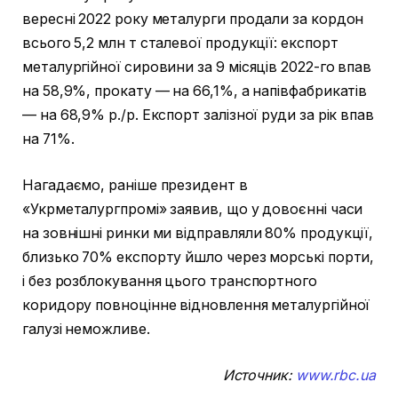
вересні 2022 року металурги продали за кордон
всього 5,2 млн т сталевої продукції: експорт
металургійної сировини за 9 місяців 2022-го впав
на 58,9%, прокату — на 66,1%, а напівфабрикатів
— на 68,9% р./р. Експорт залізної руди за рік впав
на 71%.
Нагадаємо, раніше президент в
«Укрметалургпромі» заявив, що у довоєнні часи
на зовнішні ринки ми відправляли 80% продукції,
близько 70% експорту йшло через морські порти,
і без розблокування цього транспортного
коридору повноцінне відновлення металургійної
галузі неможливе.
Источник:
www.rbc.ua