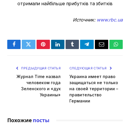
Источник:
www.rbc.ua
Facebook
Twitter
Pinterest
LinkedIn
Tumblr
Telegram
Email
Whats
ПРЕДЫДУЩАЯ СТАТЬЯ
СЛЕДУЮЩАЯ СТАТЬЯ
Журнал Time назвал
Украина имеет право
человеком года
защищаться не только
Зеленского и «дух
на своей территории –
Украины»
правительство
Германии
Похожие
посты