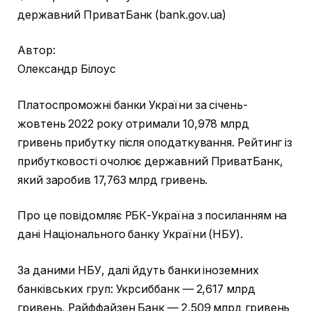
державний ПриватБанк (bank.gov.
ua)
Автор:
Олександр Білоус
Платоспроможні банки України за січень-
жовтень 2022 року отримали 10,978 млрд
гривень прибутку після оподаткування. Рейтинг із
прибутковості очолює державний ПриватБанк,
який заробив 17,763 млрд гривень.
Про це повідомляє РБК-Україна з посиланням на
дані Національного банку України (НБУ).
За даними НБУ, далі йдуть банки іноземних
банківських груп: Укрсиббанк — 2,617 млрд
гривень, Райффайзен Банк — 2,509 млрд гривень