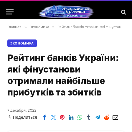
Главная
»
Экономика
»
Рейтинг банків України: які фінустанови отримали найбільше прибутків та збитків
ЭКОНОМИКА
Рейтинг банків України:
які фінустанови
отримали найбільше
прибутків та збитків
7 декабря, 2022
Поделиться