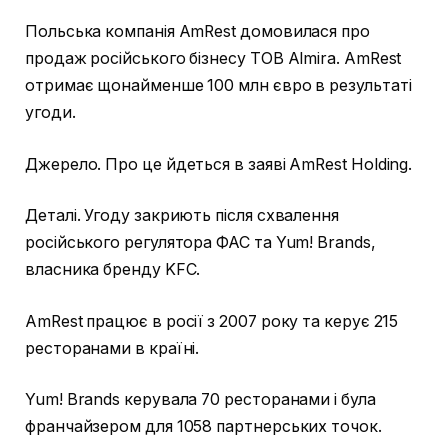
Польська компанія AmRest домовилася про
продаж російського бізнесу ТОВ Almira. AmRest
отримає щонайменше 100 млн євро в результаті
угоди.
Джерело. Про це йдеться в заяві AmRest Holding.
Деталі. Угоду закриють після схвалення
російського регулятора ФАС та Yum! Brands,
власника бренду KFC.
AmRest працює в росії з 2007 року та керує 215
ресторанами в країні.
Yum! Brands керувала 70 ресторанами і була
франчайзером для 1058 партнерських точок.