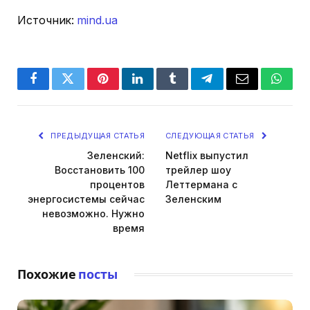
Источник:
mind.ua
Facebook
Twitter
Pinterest
LinkedIn
Tumblr
Telegram
Email
Whats
ПРЕДЫДУЩАЯ СТАТЬЯ
СЛЕДУЮЩАЯ СТАТЬЯ
Зеленский:
Netflix выпустил
Восстановить 100
трейлер шоу
процентов
Леттермана с
энергосистемы сейчас
Зеленским
невозможно. Нужно
время
Похожие
посты