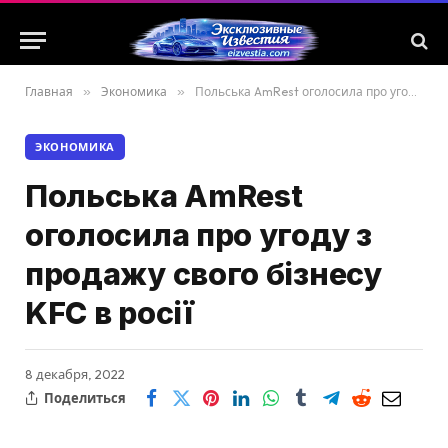
Главная
»
Экономика
»
Польська AmRest оголосила про угоду з продажу свого бізнесу KFC в росії
ЭКОНОМИКА
Польська AmRest
оголосила про угоду з
продажу свого бізнесу
KFC в росії
8 декабря, 2022
Поделиться