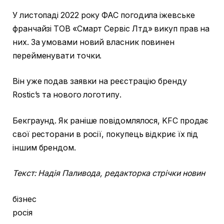
У листопаді 2022 року ФАС погодила іжевське
франчайзі ТОВ «Смарт Сервіс Лтд» викуп прав на
них. За умовами новий власник повинен
перейменувати точки.
Він уже подав заявки на реєстрацію бренду
Rostic’s та нового логотипу.
Бекграунд. Як раніше повідомлялося, KFC продає
свої ресторани в росії, покупець відкриє їх під
іншим брендом.
Текст: Надія Паливода, редакторка стрічки новин
бізнес
росія