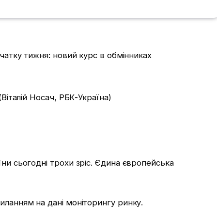
(Віталій Носач, РБК-Україна)
їни сьогодні трохи зріс. Єдина європейська
иланням на дані моніторингу ринку.