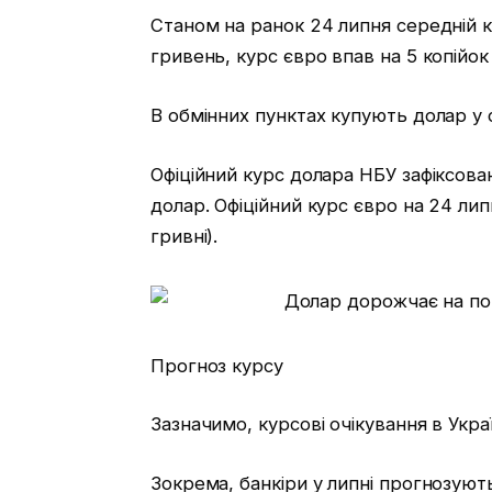
Станом на ранок 24 липня середній ку
гривень, курс євро впав на 5 копійок
В обмінних пунктах купують долар у с
Офіційний курс долара НБУ зафіксова
долар. Офіційний курс євро на 24 лип
гривні).
Прогноз курсу
Зазначимо, курсові очікування в Ук
Зокрема, банкіри у липні прогнозують