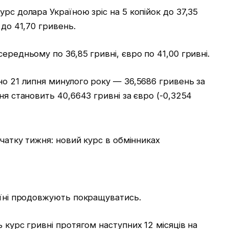
рс долара Україною зріс на 5 копійок до 37,35
 до 41,70 гривень.
ередньому по 36,85 гривні, євро по 41,00 гривні.
но 21 липня минулого року — 36,5686 гривень за
ня становить 40,6643 гривні за євро (-0,3254
раїні продовжують покращуватись.
 курс гривні протягом наступних 12 місяців на