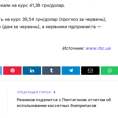
чекали на курс 41,38 грн/долар.
ють на курс 39,54 грн/долар (прогноз за червень),
 (дані за червень), а керівники підприємств —
Источник:
www.rbc.ua
tter
Pinterest
LinkedIn
Tumblr
Telegram
Email
Wha
СЛЕДУЮЩАЯ СТАТЬЯ
Резников поделится с Пентагоном отчетом об
использовании кассетных боеприпасов