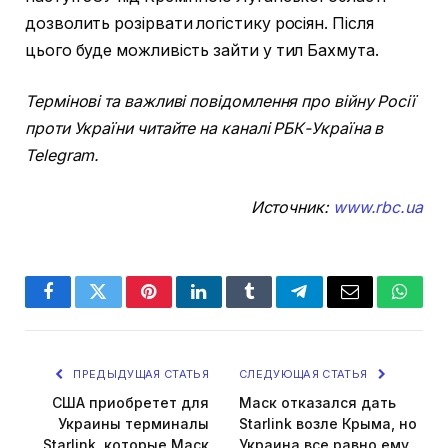
дозволить розірвати логістику росіян. Після
цього буде можливість зайти у тил Бахмута.
Термінові та важливі повідомлення про війну Росії
проти України читайте на каналі РБК-Україна в
Telegram.
Источник:
www.rbc.ua
Facebook
Twitter
Pinterest
LinkedIn
Tumblr
Telegram
Email
Whats
ПРЕДЫДУЩАЯ СТАТЬЯ
СЛЕДУЮЩАЯ СТАТЬЯ
США приобретет для
Маск отказался дать
Украины терминалы
Starlink возле Крыма, но
Starlink, которые Маск
Украина все равно ему