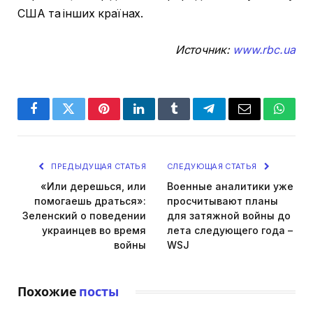
США та інших країнах.
Источник:
www.rbc.ua
Facebook
Twitter
Pinterest
LinkedIn
Tumblr
Telegram
Email
Whats
ПРЕДЫДУЩАЯ СТАТЬЯ
СЛЕДУЮЩАЯ СТАТЬЯ
«Или дерешься, или
Военные аналитики уже
помогаешь драться»:
просчитывают планы
Зеленский о поведении
для затяжной войны до
украинцев во время
лета следующего года –
войны
WSJ
Похожие
посты