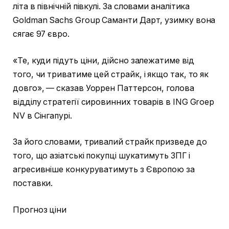
літа в північній півкулі. За словами аналітика
Goldman Sachs Group Саманти Дарт, узимку вона
сягає 97 євро.
«Те, куди підуть ціни, дійсно залежатиме від
того, чи триватиме цей страйк, і якщо так, то як
довго», — сказав Уоррен Паттерсон, голова
відділу стратегії сировинних товарів в ING Groep
NV в Сінгапурі.
За його словами, тривалий страйк призведе до
того, що азіатські покупці шукатимуть ЗПГ і
агресивніше конкуруватимуть з Європою за
поставки.
Прогноз ціни