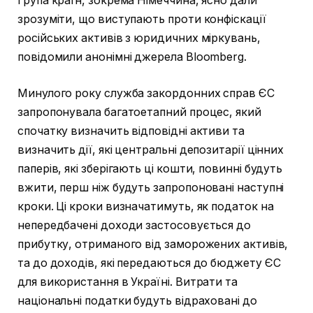
Група країн, зокрема Німеччина, ясно дали
зрозуміти, що виступають проти конфіскації
російських активів з юридичних міркувань,
повідомили анонімні джерела Bloomberg.
Минулого року служба закордонних справ ЄС
запропонувала багатоетапний процес, який
спочатку визначить відповідні активи та
визначить дії, які центральні депозитарії цінних
паперів, які зберігають ці кошти, повинні будуть
вжити, перш ніж будуть запропоновані наступні
кроки. Ці кроки визначатимуть, як податок на
непередбачені доходи застосовується до
прибутку, отриманого від заморожених активів,
та до доходів, які передаються до бюджету ЄС
для використання в Україні. Витрати та
національні податки будуть відраховані до