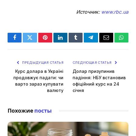
Источник:
www.rbc.ua
Facebook
Twitter
Pinterest
LinkedIn
Tumblr
Telegram
Email
Whats
ПРЕДЫДУЩАЯ СТАТЬЯ
СЛЕДУЮЩАЯ СТАТЬЯ
Курс долара в Україні
Долар призупинив
продовжує падати: чи
падіння: НБУ встановив
варто зараз купувати
офіційний курс на 24
валюту
січня
Похожие
посты